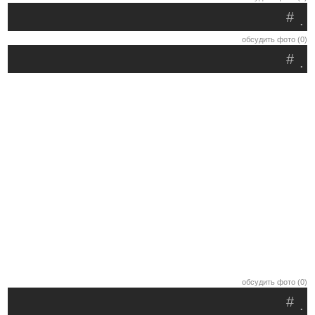
#
.
обсудить фото (0)
#
.
обсудить фото (0)
#
.