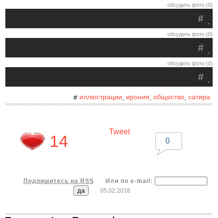
обсудить фото (0)
#
.
обсудить фото (0)
#
.
обсудить фото (0)
#
.
иллюстрации
ирония
общество
сатира
#
,
,
,
Tweet
14
0
Подпишитесь на RSS
Или по e-mail:
05.02.2016