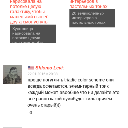
20 великолепных
интерьеров в
пастельных тонах
Художница
нарисовала на
потолке целую
галактику, чтобы
маленький сын её
друга смог уснуть
Shlomo Levi
:
22.01.2016 в 20:38
проще погуглить triadic color scheme они
всегда осчетаются. элемнтарный трик
каждый может. авообще что ни делайте это
всё равно какой нуиибудь стиль причём
очень старый)))
0