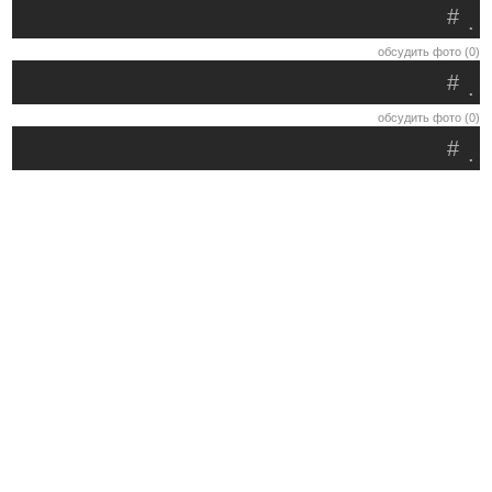
#
.
обсудить фото (0)
#
.
обсудить фото (0)
#
.