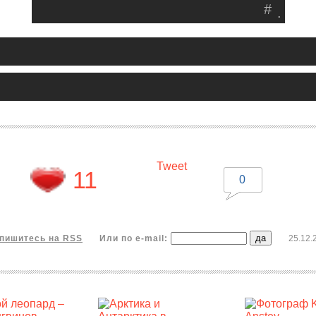
#
.
Tweet
11
0
пишитесь на RSS
Или по e-mail:
25.12.