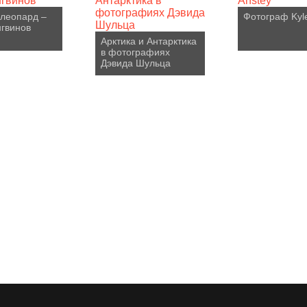
леопард –
Фотограф Kyle
нгвинов
Арктика и Антарктика
в фотографиях
Дэвида Шульца