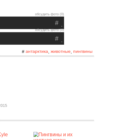
обсудить фото (0)
#
.
обсудить фото (0)
#
.
антарктика
животные
пингвины
#
,
,
2015