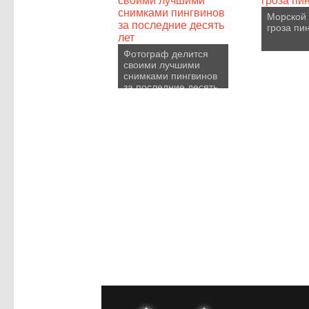
Морской 
гроза пи
Фотограф делится
своими лучшими
снимками пингвинов
за последние десять
лет