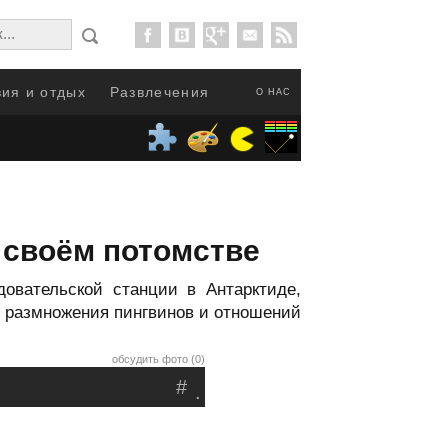
ия и отдых
Развлечения
О НАС
 своём потомстве
овательской станции в Антарктиде,
 размножения пингвинов и отношений
обсудить фото (0)
#
.