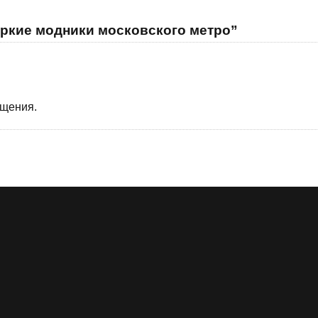
яркие модники московского метро”
бщения.