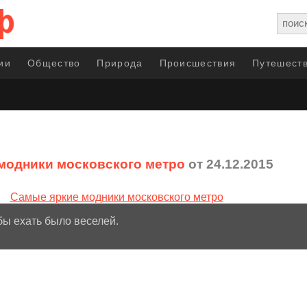
ии
Общество
Природа
Происшествия
Путешеств
модники московского метро
от 24.12.2015
бы ехать было веселей.