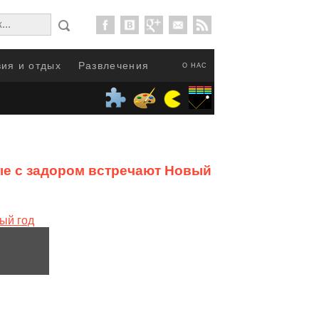
ия и отдых
Развлечения
О НАС
ые с задором встречают Новый год
от