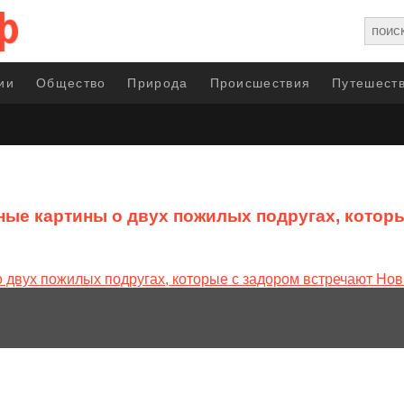
ии
Общество
Природа
Происшествия
Путешеств
ые картины о двух пожилых подругах, котор