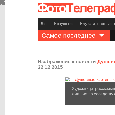
Все
Искусство
Наука и технолог
Самое последнее
Изображение к новости
Душевн
22.12.2015
Художница рассказыв
жившие по соседству 