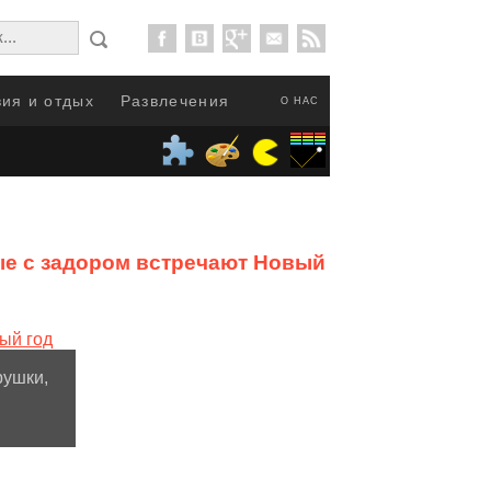
ия и отдых
Развлечения
О НАС
ые с задором встречают Новый год
от
рушки,