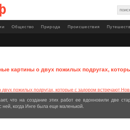
ии
Общество
Природа
Происшествия
Путешеств
ые картины о двух пожилых подругах, котор
ает, что на создание этих работ ее вдохновили две ста
с ней, когда Инге была еще маленькой.