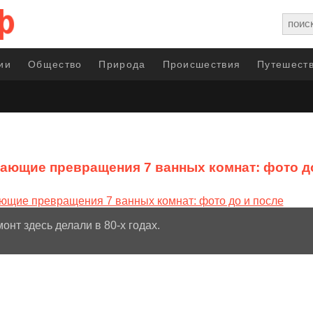
ии
Общество
Природа
Происшествия
Путешеств
ающие превращения 7 ванных комнат: фото д
онт здесь делали в 80-х годах.