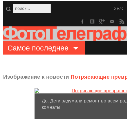
О НАС
Самое последнее
Изображение к новости
Потрясающие превра
До. Дети задумали ремонт во всем род
комнаты.