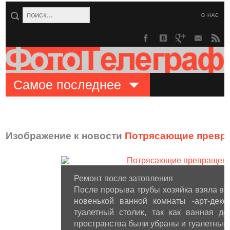
О НАС
Самое последнее
Изображение к новости
Потрясающие превра
Ремонт после затопления
После прорыва трубы хозяйка взяла все
новенькой ванной комнаты -арт-деко
туалетный столик, так как ванная д
пространства были убраны и туалетные 