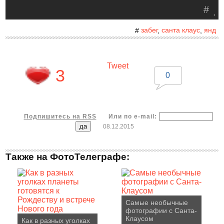
#
.
забег
санта клаус
янд
#
,
,
Tweet
3
0
Подпишитесь на RSS
Или по e-mail:
08.12.2015
Также на ФотоТелеграфе:
Самые необычные
фотографии с Санта-
Клаусом
Как в разных уголках