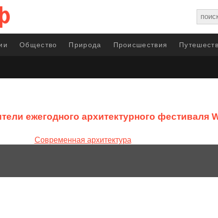
ии
Общество
Природа
Происшествия
Путешеств
тели ежегодного архитектурного фестиваля Wor