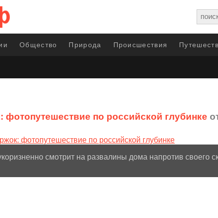
ии
Общество
Природа
Происшествия
Путешеств
: фотопутешествие по российской глубинке
от
укоризненно смотрит на развалины дома напротив своего с