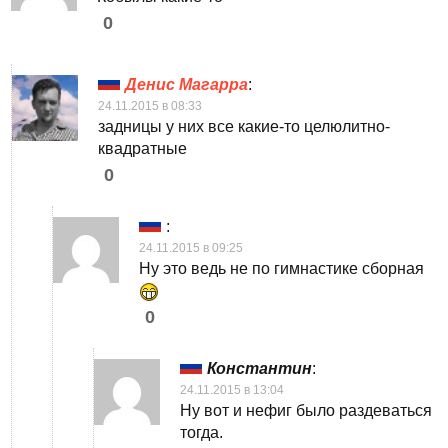
0
Денис Магарра
:
24.11.2015 в 08:33
задницы у них все какие-то целюлитно-
квадратные
0
:
24.11.2015 в 09:25
Ну это ведь не по гимнастике сборная
0
Константин
:
24.11.2015 в 13:04
Ну вот и нефиг было раздеваться
тогда.