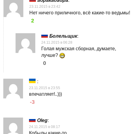
абракадабра
:
23.11.2015 в 23:42
Нет ничего приличного, всё какие-то ведьмы!
2
Болельщик
:
24.11.2015 в 06:28
Голая мужская сборная, думаете,
лучше?
0
:
23.11.2015 в 23:55
впечатляет!..)))
-3
Oleg
:
24.11.2015 в 08:17
Кобылы какие-то