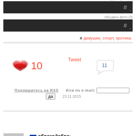
#
.
обсудить фото (0)
#
.
девушки
спорт
эротика
#
,
,
Tweet
10
11
Подпишитесь на RSS
Или по e-mail:
23.11.2015