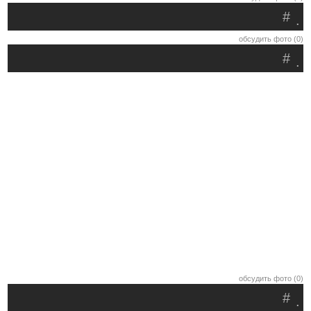
#
.
обсудить фото (0)
#
.
обсудить фото (0)
#
.