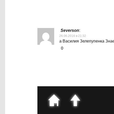
Severson
:
26.06.2016 в 21:32
а Василия Зелепупенка Знае
0