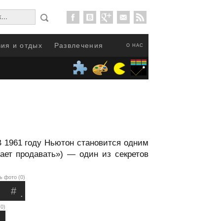
ия и отдых
Развлечения
О НАС
 1961 году Ньютон становится одним
ает продавать») — один из секретов
ь фото (0)
#
.
0)