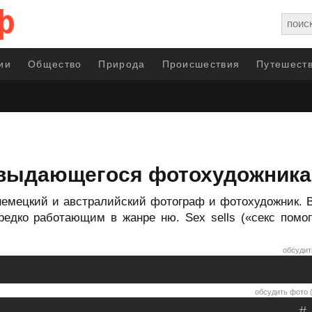
ии
Общество
Природа
Происшествия
Путешеств
 выдающегося фотохудожника
немецкий и австралийский фотограф и фотохудожник. В
едко работающим в жанре ню. Sex sells («секс помог
обсудит
обсудить фото (
#