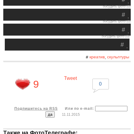
.
обсудить фото (0)
#
.
обсудить фото (0)
#
.
обсудить фото (0)
#
.
креатив
скульптуры
#
,
Tweet
9
0
Подпишитесь на RSS
Или по e-mail:
11.11.2015
Также на ФотоТелеграфе: