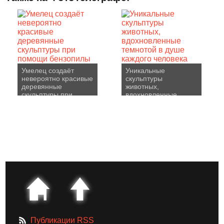
Умелец создаёт
Уникальные
невероятно красивые
скульптуры
деревянные
животных,
скульптуры при
вдохновленные
помощи бензопилы
темнотой в душе
каждого человека
Публикации RSS