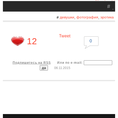
#
.
девушки
фотография
эротика
#
,
,
Tweet
12
0
Подпишитесь на RSS
Или по e-mail:
06.11.2015