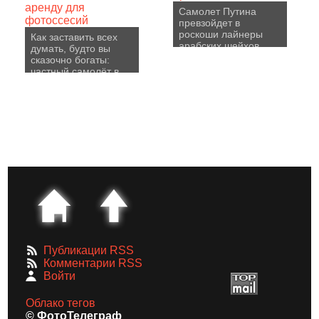
Самолет Путина
превзойдет в
роскоши лайнеры
Как заставить всех
арабских шейхов
думать, будто вы
сказочно богаты:
частный самолёт в
аренду для
фотоссесий
Публикации RSS
Комментарии RSS
Войти
Облако тегов
© ФотоТелеграф