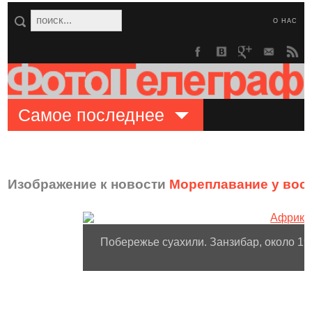
О НАС
Самое последнее
Изображение к новости
Мореплавание у вост
Побережье суахили. Занзибар, около 19