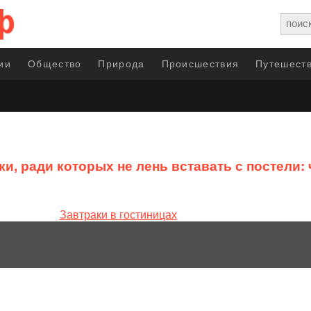
ии
Общество
Природа
Происшествия
Путешеств
ки, ради которых не лень вставать с постели