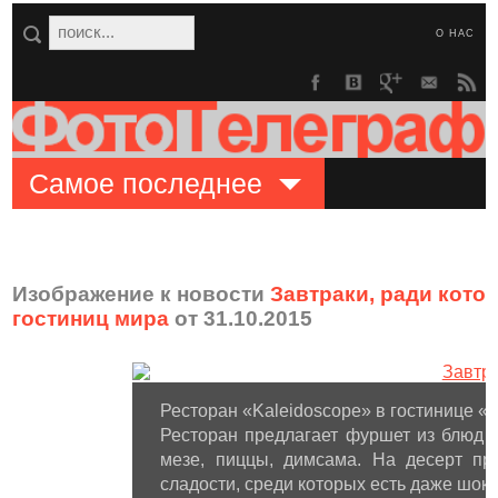
О НАС
Самое последнее
Изображение к новости
Завтраки, ради кото
гостиниц мира
от 31.10.2015
Ресторан «Kaleidoscope» в гостинице «Th
Ресторан предлагает фуршет из блюд и
мезе, пиццы, димсама. На десерт пр
сладости, среди которых есть даже шо