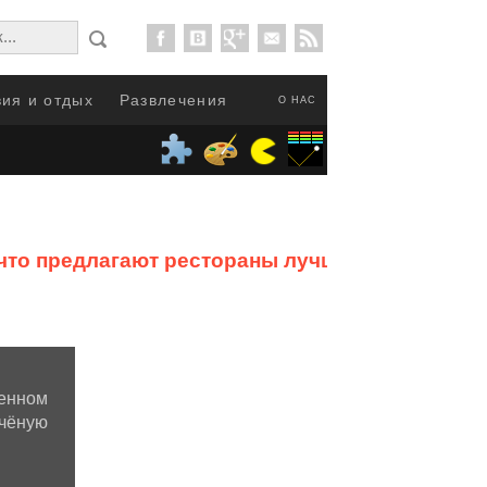
ия и отдых
Развлечения
О НАС
: что предлагают рестораны лучших
енном
пчёную