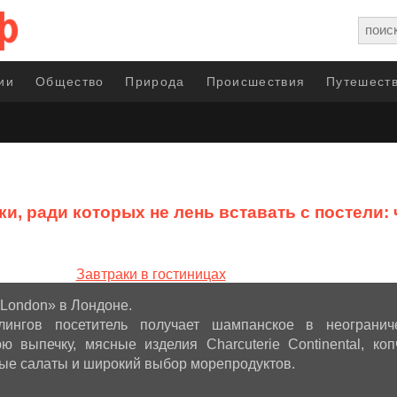
ии
Общество
Природа
Происшествия
Путешеств
ки, ради которых не лень вставать с постели
 London» в Лондоне.
ингов посетитель получает шампанское в неогранич
ю выпечку, мясные изделия Charcuterie Continental, ко
ые салаты и широкий выбор морепродуктов.