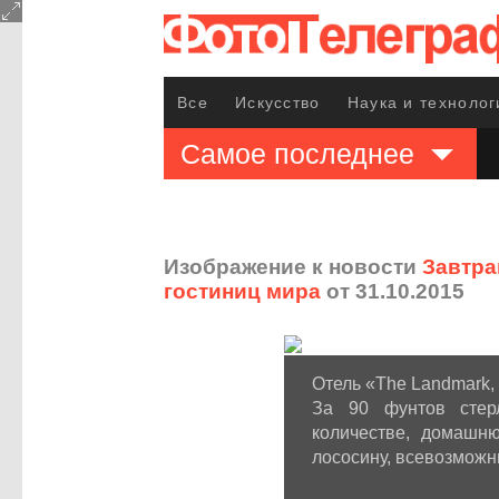
Все
Искусство
Наука и технолог
Самое последнее
Изображение к новости
Завтра
гостиниц мира
от 31.10.2015
Отель «The Landmark,
За 90 фунтов стерл
количестве, домашню
лососину, всевозможн