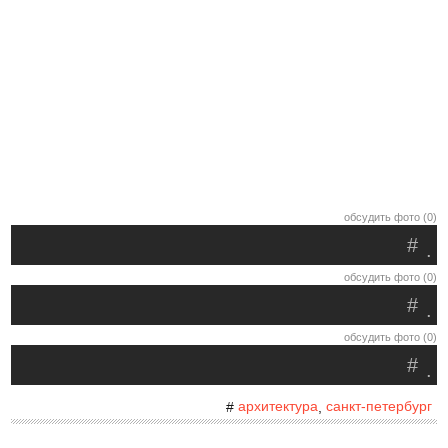
обсудить фото (0)
#
.
обсудить фото (0)
#
.
обсудить фото (0)
#
.
архитектура
санкт-петербург
#
,