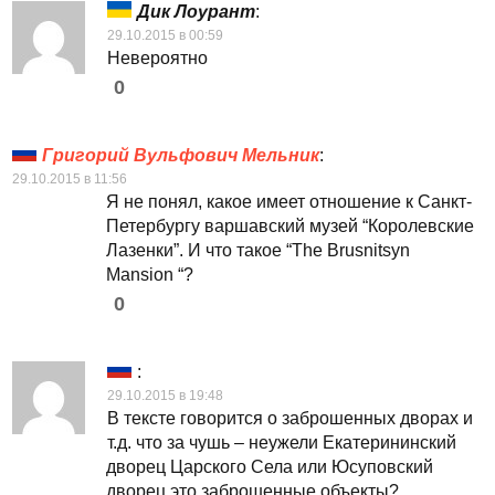
Дик Лоурант
:
29.10.2015 в 00:59
Невероятно
0
Григорий Вульфович Мельник
:
29.10.2015 в 11:56
Я не понял, какое имеет отношение к Санкт-
Петербургу варшавский музей “Королевские
Лазенки”. И что такое “The Brusnitsyn
Mansion “?
0
:
29.10.2015 в 19:48
В тексте говорится о заброшенных дворах и
т.д. что за чушь – неужели Екатерининский
дворец Царского Села или Юсуповский
дворец это заброшенные объекты?