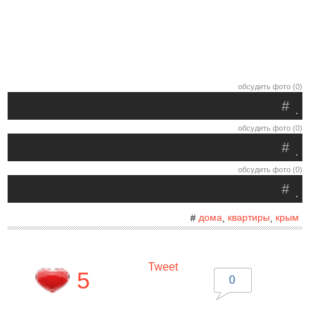
обсудить фото (0)
#
.
обсудить фото (0)
#
.
обсудить фото (0)
#
.
дома
квартиры
крым
#
,
,
Tweet
5
0