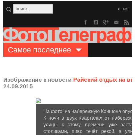
О НАС
Самое последнее
Изображение к новости
Райский отдых на в
24.09.2015
На фото: на набережную Коншона опуск
К ночи в двух кварталах от набереж
улицы к этому времени уже заста
столиками, пиво течёт рекой, а ули