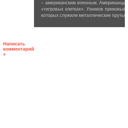
– американским военным. Американцы 
«тигровых клетках». Узников приковыв
которых служили металлические прутья.
Написать
комментарий
»