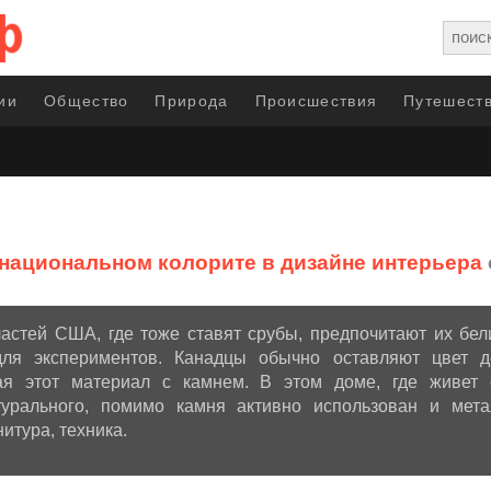
ии
Общество
Природа
Происшествия
Путешеств
национальном колорите в дизайне интерьера
астей США, где тоже ставят срубы, предпочитают их бе
для экспериментов. Канадцы обычно оставляют цвет д
тая этот материал с камнем. В этом доме, где живет 
турального, помимо камня активно использован и мет
итура, техника.