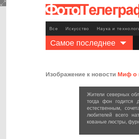
Все
Искусство
Наука и технолог
Самое последнее
Изображение к новости
Миф о 
Жители северных обл
тогда фон годится 
естественным, соче
любителей всего на
кованые люстры, фурн