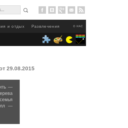
ия и отдых
Развлечения
О НАС
от 29.08.2015
лить —
ерева
семья
алл —