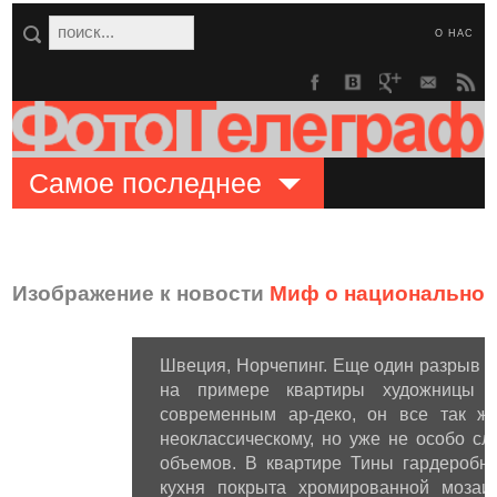
О НАС
Самое последнее
Изображение к новости
Миф о национальном
Швеция, Норчепинг. Еще один разрыв 
на примере квартиры художницы 
современным ар-деко, он все так же
неоклассическому, но уже не особо сл
объемов. В квартире Тины гардеробна
кухня покрыта хромированной мозаик