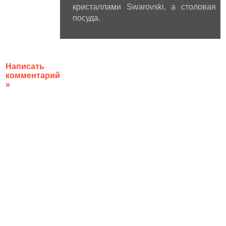
кристаллами Swarovski, а столовая 
посуда.
Написать
комментарий
»