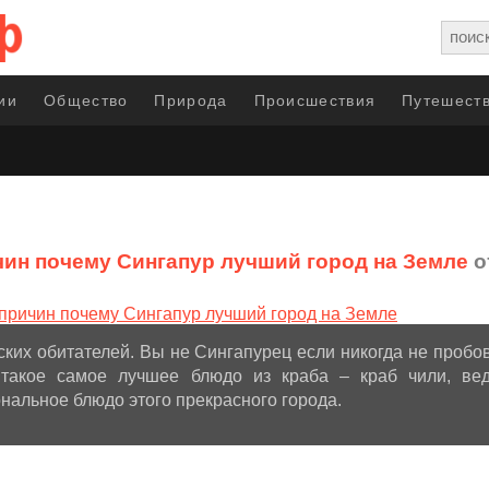
ии
Общество
Природа
Происшествия
Путешеств
чин почему Сингапур лучший город на Земле
о
ких обитателей. Вы не Сингапурец если никогда не пробо
 такое самое лучшее блюдо из краба – краб чили, вед
альное блюдо этого прекрасного города.