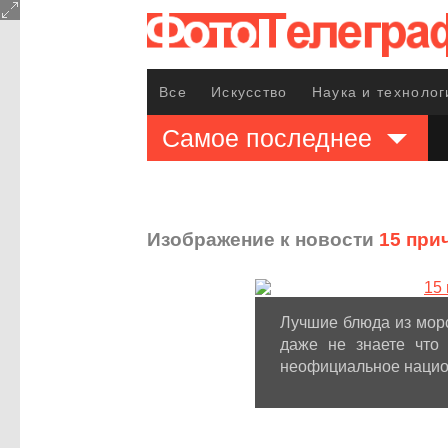
Все
Искусство
Наука и технолог
Самое последнее
Изображение к новости
15 при
Лучшие блюда из морс
даже не знаете что
неофициальное национ