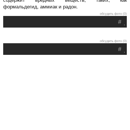
содержит вредных веществ, таких, как
формальдегид, аммиак и радон.
обсудить фото (0)
#
.
обсудить фото (0)
#
.