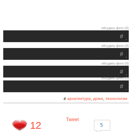
обсудить фото (0)
#
.
обсудить фото (0)
#
.
обсудить фото (0)
#
.
обсудить фото (0)
#
.
архитектура
дома
технологии
#
,
,
Tweet
12
5