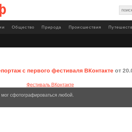
ии
Общество
Природа
Происшествия
Путешеств
портаж с первого фестиваля ВКонтакте
от 20.
 мог сфотографироваться любой.