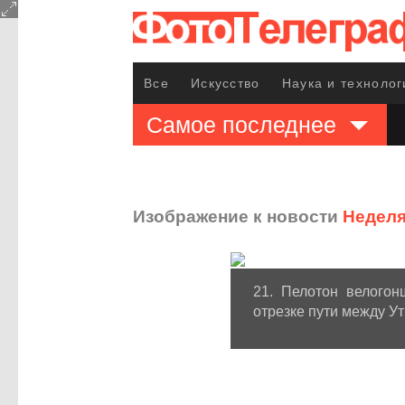
Все
Искусство
Наука и технолог
Самое последнее
Изображение к новости
Неделя
21. Пелотон велогон
отрезке пути между У