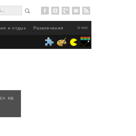
ия и отдых
Развлечения
О НАС
нс» на