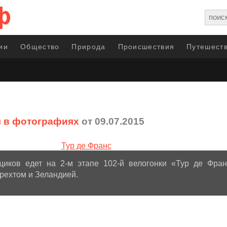
ии
Общество
Природа
Происшествия
Путешеств
 в фотографиях
от 09.07.2015
щиков едет на 2-м этапе 102-й велогонки «Тур де Фра
трехтом и Зеландией.