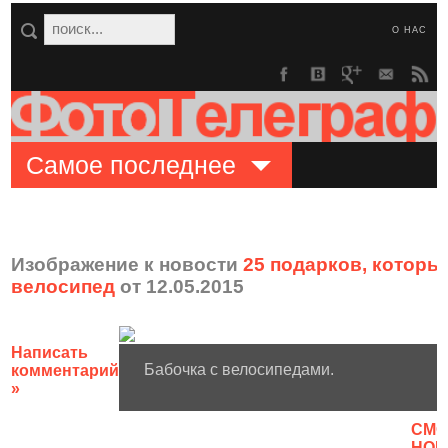
О НАС
Самое последнее
Изображение к новости
25 подарков, которые
велосипед
от 12.05.2015
Написать
Бабочка с велосипедами.
комментарий
»
CМО
НОВ