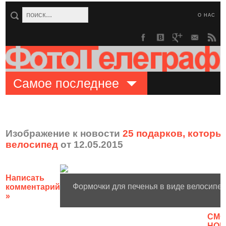
О НАС
Самое последнее
Изображение к новости
25 подарков, которые
велосипед
от 12.05.2015
Написать
Формочки для печенья в виде велосипед
комментарий
»
CМО
НОВ