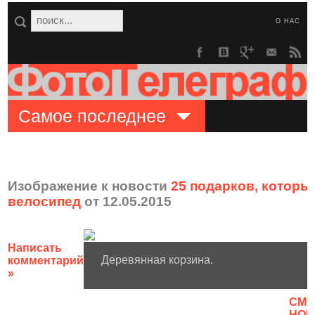
О НАС
Самое последнее
Изображение к новости
25 подарков, которые
велосипед
от 12.05.2015
Написать
Деревянная корзина.
комментарий
»
CМО
НОВ