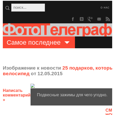
О НАС
Самое последнее
Изображение к новости
25 подарков, которые
велосипед
от 12.05.2015
Написать
Подвесные зажимы для чего угодно.
комментарий
»
CМО
НОВ