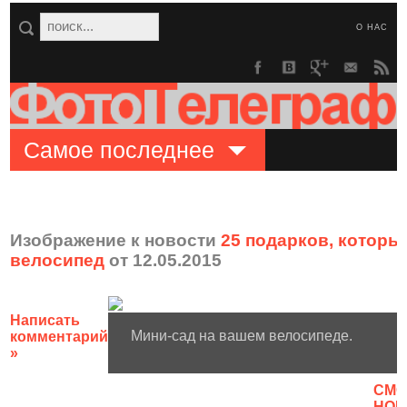
О НАС
Самое последнее
Изображение к новости
25 подарков, которые
велосипед
от 12.05.2015
Написать
Мини-сад на вашем велосипеде.
комментарий
»
CМО
НОВ