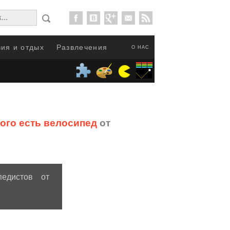
ия и отдых
Развлечения
О НАС
кого есть велосипед
от
педистов от