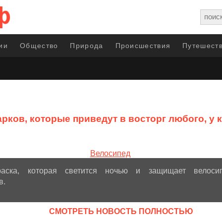
ии
Общество
Природа
Происшествия
Путешеств
арков, которые приведут в восторг любого, у 
аска, которая светится ночью и защищает велоси
в.
CМОТРЕТЬ НОВОСТЬ ПОЛНОСТЬЮ