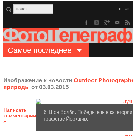
О НАС
Самое последнее
Изображение к новости
Outdoor Photographer
природы
от 03.03.2015
Написать
6. Шон Волби. Победитель в категории 
комментарий
графстве Йоркшир.
»