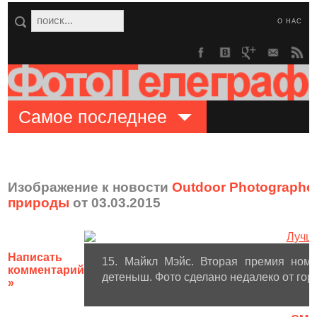
О НАС
Самое последнее
Изображение к новости
Outdoor Photographer
природы
от 03.03.2015
Написать
15. Майкл Мэйс. Вторая премия ном
комментарий
детеныш. Фото сделано недалеко от гор
»