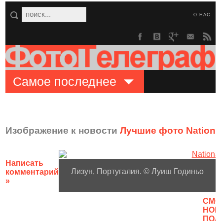
О НАС
Самое последнее
Изображение к новости
Лучшие фото Nationa
Написать
Лизун, Португалия. © Луиш Годиньо
комментарий
»
CМО
НОВ
ПОЛ