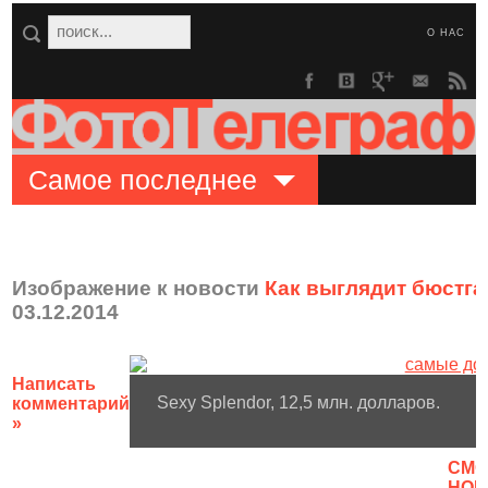
О НАС
Самое последнее
Изображение к новости
Как выглядит бюстга
03.12.2014
Написать
Sexy Splendor, 12,5 млн. долларов.
комментарий
»
CМО
НОВ