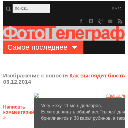
О НАС
Самое последнее
Изображение к новости
Как выглядит бюстга
03.12.2014
Very Sexy, 11 млн. долларов.
Написать
Если оценивать общий вес “сырья” для э
комментарий
»
бриллиантов и 38 карат рубинов, а такж