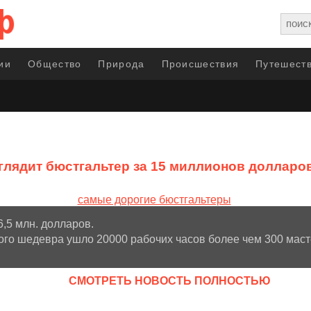
ии
Общество
Природа
Происшествия
Путешеств
глядит бюстгальтер за 15 миллионов долларо
 6,5 млн. долларов.
ого шедевра ушло 20000 рабочих часов более чем 300 маст
CМОТРЕТЬ НОВОСТЬ ПОЛНОСТЬЮ