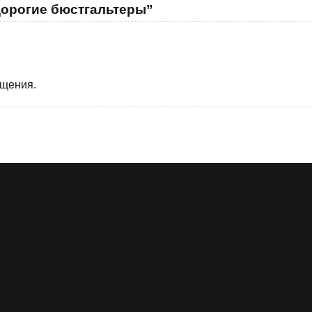
дорогие бюстгальтеры”
бщения.