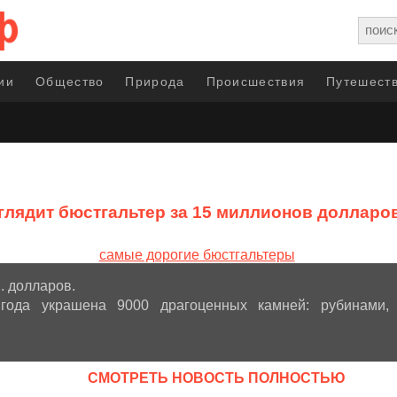
ии
Общество
Природа
Происшествия
Путешеств
глядит бюстгальтер за 15 миллионов долларо
н. долларов.
года украшена 9000 драгоценных камней: рубинами, 
CМОТРЕТЬ НОВОСТЬ ПОЛНОСТЬЮ