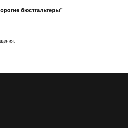
дорогие бюстгальтеры”
бщения.