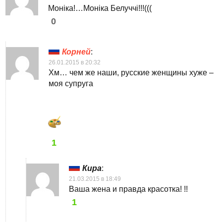
Моніка!…Моніка Белуччі!!!(((
0
Корней
:
26.01.2015 в 20:32
Хм… чем же наши, русские женщины хуже –
моя супруга
1
Кира
:
21.03.2015 в 18:49
Ваша жена и правда красотка! !!
1