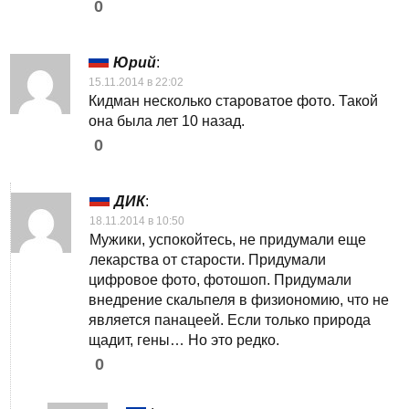
0
Юрий
:
15.11.2014 в 22:02
Кидман несколько староватое фото. Такой
она была лет 10 назад.
0
ДИК
:
18.11.2014 в 10:50
Мужики, успокойтесь, не придумали еще
лекарства от старости. Придумали
цифровое фото, фотошоп. Придумали
внедрение скальпеля в физиономию, что не
является панацеей. Если только природа
щадит, гены… Но это редко.
0