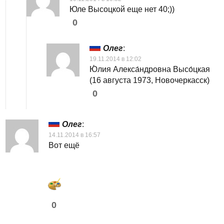
Юле Высоцкой еще нет 40;))
0
Олег
:
19.11.2014 в 12:02
Ю́лия Алекса́ндровна Высо́цкая
(16 августа 1973, Новочеркасск)
0
Олег
:
14.11.2014 в 16:57
Вот ещё
0