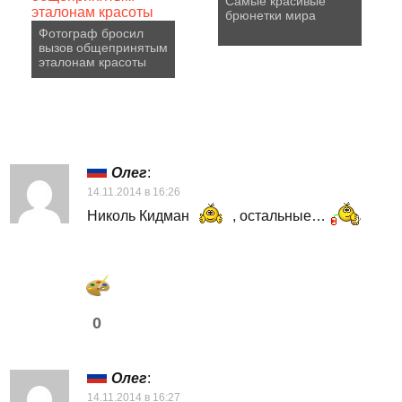
Самые красивые
брюнетки мира
Фотограф бросил
вызов общепринятым
эталонам красоты
Олег
:
14.11.2014 в 16:26
Николь Кидман
, остальные…
0
Олег
:
14.11.2014 в 16:27