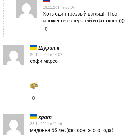
:
19.11.2014 в 00:04
Хоть один трезвый взгляд!!! Про
множество операций и фотошоп))))
0
Шуршик
:
20.11.2014 в 14:02
софи марсо
0
крот
:
23.11.2014 в 11:46
мадонна 56 лет.(фотосет этого года)