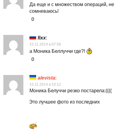
Да еще и с множеством операций, не
сомневаюсь!
0
fixx
:
15.11.2014 в 07:56
а Моника Беллуччи где?!
0
alevista
:
15.11.2014 в 10:12
Моника Белуччи резко постарела:((((
Это лучшее фото из последних