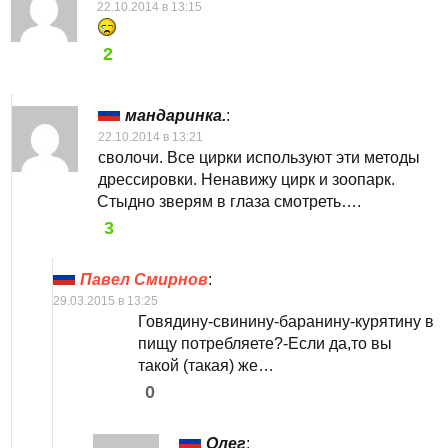
22.10.2014 в 13:15
2
мандаринка.
:
22.10.2014 в 13:21
сволочи. Все цирки используют эти методы
дрессировки. Ненавижу цирк и зоопарк.
Стыдно зверям в глаза смотреть….
3
Павел Смирнов
:
29.03.2015 в 13:25
Говядину-свинину-баранину-курятину в
пищу потребляете?-Если да,то вы
такой (такая) же…
0
Олег
: