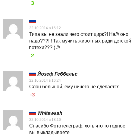
3
:
22.10.2014 в 16:12
Типа вы не знали чего стоит цирк?! На/// оно
надо???!!! Так мучить животных ради детской
потехи???!( ///
2
Йозеф Геббельс
:
22.10.2014 в 16:24
Слон большой, ему ничего не сделается.
-3
Whitewash
:
22.10.2014 в 18:16
Спасибо Фототелеграф, хоть что то годное
вы выкладываете