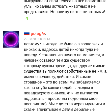
выкручивают свои телеса на все возможные
углы, но зачем истязать животных я не
представляю. Ненавижу цирк с животными!
4
go ogle
:
22.10.2014 в 14:13
поэтому я никогда не бываю в зоопарках и
цирках и, надеюсь детей никогда туда не
поведу. К сожалению ничего не меняется, и
человек остается тем же существом,
которому нужны зрелища, где другие живые
существа выполняют свойственные не им, а
именно человеку, действия. И самое
страшное – это во всем: мы забавляемся,
как на ютубе кошки подобны людям в
повадках(хотя они-кошки и не пытаются
подражать – просто мы подгоняем свое
восприятие). Мы с детства через мультики и
сказки впечатываем детям дебильные