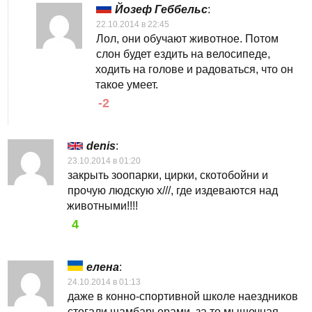
Йозеф Геббельс
:
22.10.2014 в 22:45
Лол, они обучают животное. Потом
слон будет ездить на велосипеде,
ходить на голове и радоваться, что он
такое умеет.
-2
denis
:
23.10.2014 в 01:20
закрыть зоопарки, цирки, скотобойни и
прочую людскую х///, где издеваются над
животными!!!!
4
елена
:
24.10.2014 в 01:13
даже в конно-спортивной школе наездников
стегали шамбарьерами, за то мышечная