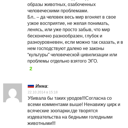
образы животных, озабоченных
человеческими проблемами.
Бл.. – да человек весь мир вгоняет в свое
узкое восприятие, не желая понимать,
ленясь, или уже просто забыв, что мир
бесконечно разнообразен, глубок и
разноуровневен, если можно так сказать, и в
нем господствуют далеко не законы
“культуры” человеческой цивилизации или
проблемы отдельно взятого ЭГО.
2
Инна
:
22.10.2014 в 15:18
Убивала бы таких уродов!!!Согласна со
всеми комментами выше! Ненавижу цирк и
всяческие зоопарки,где творятся
издевательства на бедными голодными
животными!!!