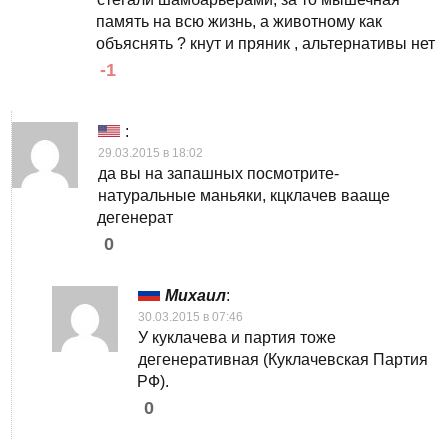
память на всю жизнь, а животному как
объяснять ? кнут и пряник , альтернативы нет
-1
:
29.03.2015 в 18:02
да вы на запашных посмотрите-
натуральные маньяки, кцклачев вааще
дегенерат
0
Михаил
:
30.03.2015 в 07:46
У куклачева и партия тоже
дегенеративная (Куклачевская Партия
РФ).
0