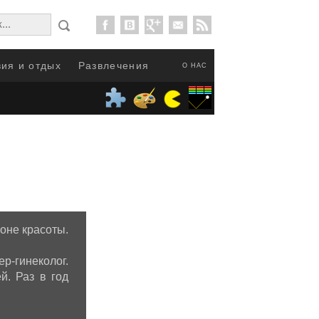
ия и отдых
Развлечения
О НАС
оне красоты.
-гинеколог.
й. Раз в год