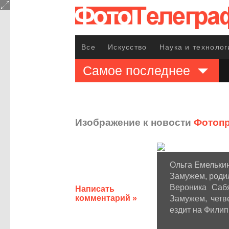
Все
Искусство
Наука и технолог
Самое последнее
Изображение к новости
Фотопр
Ольга Емелькин
Замужем, родил
Вероника Сабя
Написать
комментарий »
Замужем, четв
ездит на Филип