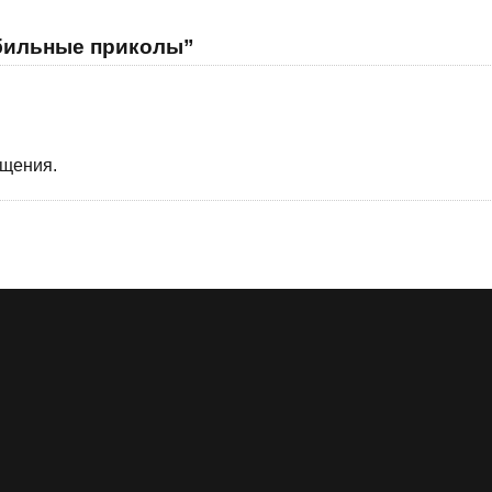
бильные приколы”
бщения.